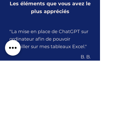
Les éléments que vous avez le
plus appréciés
"La mise en place de ChatGPT sur
ordinateur afin de pouvoir
travailler sur mes tableaux Excel."
B. B.
"Présentation des points forts de
chaque IA. Préparation des
prompts et skills."
P. G.
"L'échange et le support de la
présentation."
T. M.