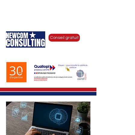
CONSEIL RH & COMMUNICATION
D'ENTREPRISE - COACHING DE
DIRIGEANTS - FORMATIONS
Conseil gratuit
by Newcom Institute