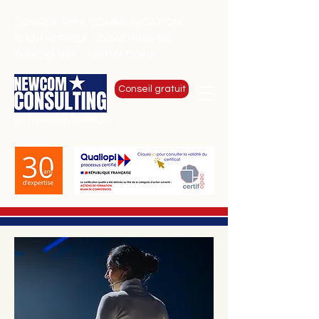
CONSEIL RH & COMMUNICATION
D'ENTREPRISE - COACHING DE
DIRIGEANTS - FORMATIONS
Conseil gratuit
by Newcom Institute