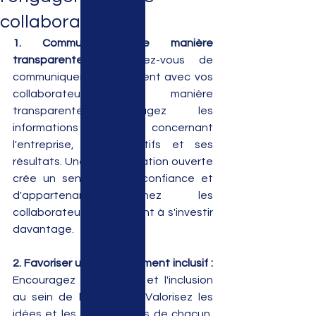
collaborateurs
1. Communiquer de manière 
transparente :
 Assurez-vous de 
communiquer régulièrement avec vos 
collaborateurs de manière 
transparente. Partagez les 
informations pertinentes concernant 
l'entreprise, ses objectifs et ses 
résultats. Une communication ouverte 
crée un sentiment de confiance et 
d'appartenance chez les 
collaborateurs, les incitant à s'investir 
davantage.
2. Favoriser un environnement inclusif :
Encouragez la diversité et l'inclusion 
au sein de l'entreprise. Valorisez les 
idées et les contributions de chacun, 