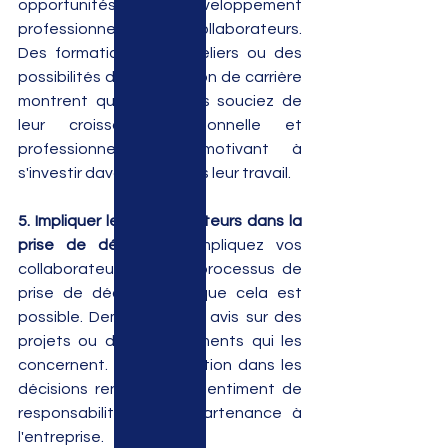
opportunités de développement 
professionnel à vos collaborateurs. 
Des formations, des ateliers ou des 
possibilités de progression de carrière 
montrent que vous vous souciez de 
leur croissance personnelle et 
professionnelle, les motivant à 
s'investir davantage dans leur travail.
5. Impliquer les collaborateurs dans la 
prise de décisions :
 Impliquez vos 
collaborateurs dans le processus de 
prise de décisions lorsque cela est 
possible. Demandez leur avis sur des 
projets ou des changements qui les 
concernent. Leur implication dans les 
décisions renforce leur sentiment de 
responsabilité et d'appartenance à 
l'entreprise.