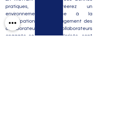
pratiques, vous créerez un 
environnement propice à la 
participation et à l'engagement des 
collaborateurs. Des collaborateurs 
engagés se sentent valorisés, sont 
plus productifs et contribuent 
positivement à la réussite de 
l'entreprise.
Voir tout
Posts récents