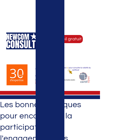
CONSEIL RH & COMMUNICATION
D'ENTREPRISE - COACHING DE
DIRIGEANTS - FORMATIONS
Conseil gratuit
by Newcom Institute
Les bonnes pratiques
pour encourager la
participation et
l'engagement des