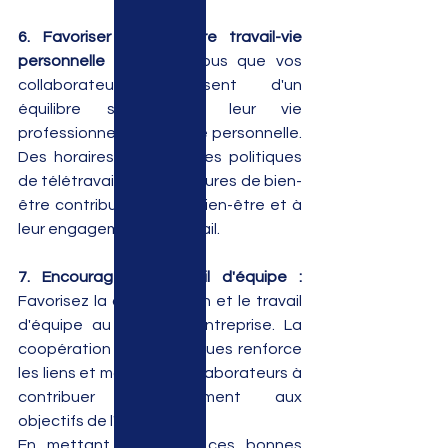
6. Favoriser un équilibre travail-vie 
personnelle :
 Assurez-vous que vos 
collaborateurs disposent d'un 
équilibre sain entre leur vie 
professionnelle et leur vie personnelle. 
Des horaires flexibles, des politiques 
de télétravail ou des mesures de bien-
être contribuent à leur bien-être et à 
leur engagement au travail.
7. Encourager le travail d'équipe :
Favorisez la collaboration et le travail 
d'équipe au sein de l'entreprise. La 
coopération entre collègues renforce 
les liens et motive les collaborateurs à 
contribuer collectivement aux 
objectifs de l'entreprise.
En mettant en œuvre ces bonnes 