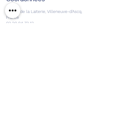
1 Allée de la Laiterie, Villeneuve-d'Ascq,
France
03 20 84 73 13
contact@newcom-institute.com
CONSEIL I FORMATIONS I
CONSULTATION I ACCOMPAGNEMENT
03 20 84 73 13
contact@newcom-institute.com
© 2026 par Newcom Consulting.
Mentions légales